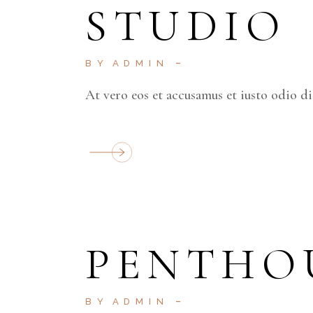
STUDIO
BY
ADMIN
At vero eos et accusamus et iusto odio d
PENTHO
BY
ADMIN