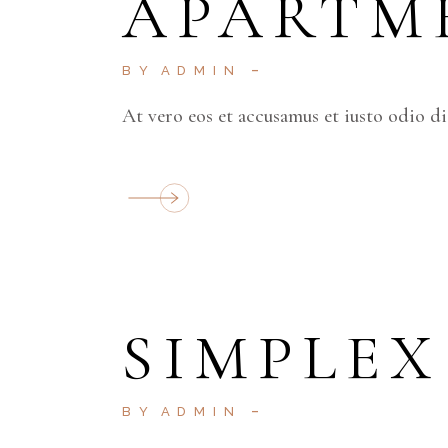
APARTM
BY
ADMIN
At vero eos et accusamus et iusto odio d
SIMPLEX
BY
ADMIN