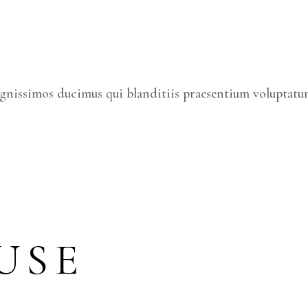
ignissimos ducimus qui blanditiis praesentium voluptatum
USE